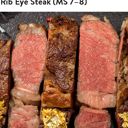
 Rib Eye Steak (MS 7–8)