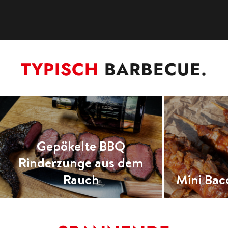
TYPISCH
BARBECUE.
BBQ 
Alpen
Mini Bacon Bomb Sticks