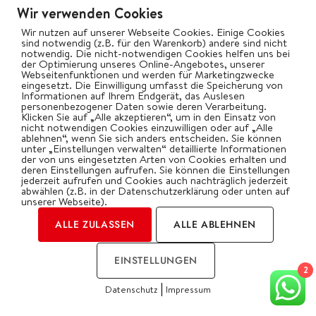
Wir verwenden Cookies
Wir nutzen auf unserer Webseite Cookies. Einige Cookies
sind notwendig (z.B. für den Warenkorb) andere sind nicht
notwendig. Die nicht-notwendigen Cookies helfen uns bei
der Optimierung unseres Online-Angebotes, unserer
Webseitenfunktionen und werden für Marketingzwecke
eingesetzt. Die Einwilligung umfasst die Speicherung von
Informationen auf Ihrem Endgerät, das Auslesen
personenbezogener Daten sowie deren Verarbeitung.
Klicken Sie auf „Alle akzeptieren“, um in den Einsatz von
nicht notwendigen Cookies einzuwilligen oder auf „Alle
ablehnen“, wenn Sie sich anders entscheiden. Sie können
unter „Einstellungen verwalten“ detaillierte Informationen
der von uns eingesetzten Arten von Cookies erhalten und
deren Einstellungen aufrufen. Sie können die Einstellungen
jederzeit aufrufen und Cookies auch nachträglich jederzeit
abwählen (z.B. in der Datenschutzerklärung oder unten auf
unserer Webseite).
GRILL ZUBEHÖR
TESTBERICHTE
ALLE ZULASSEN
ALLE ABLEHNEN
Pimp my Gasgrill – Gasgrillzubehör
EINSTELLUNGEN
von grillrost.com
2
|
Datenschutz
Impressum
Am Beispiel des Otto Wilde G32.
COOKIES