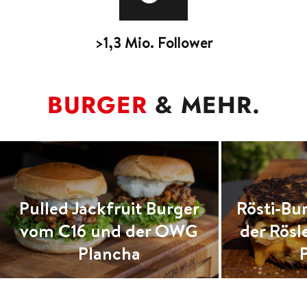
>1,3 Mio. Follower
BURGER
& MEHR.
Rösti-Burger Deluxe von
Albers
der Rösle BLAZEFLAME
Suprem
Plancha