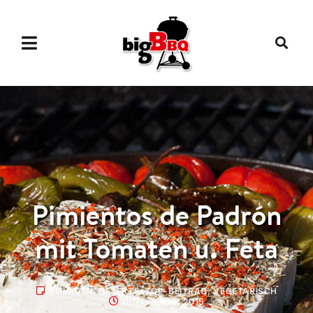
Pimientos de Padrón
mit Tomaten u. Feta
BEILAGEN
,
REZEPTE
,
TOP-BEITRAG
,
VEGETARISCH
OKTOBER 16, 2015