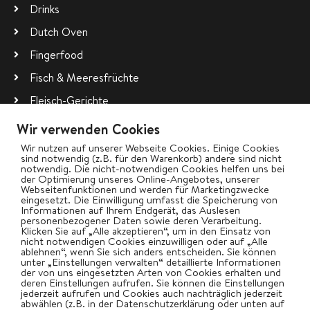
Drinks
Dutch Oven
Fingerfood
Fisch & Meeresfrüchte
Fleisch-Gerichte
Pizza
Wir verwenden Cookies
Planke
Wir nutzen auf unserer Webseite Cookies. Einige Cookies
sind notwendig (z.B. für den Warenkorb) andere sind nicht
Räuchern
notwendig. Die nicht-notwendigen Cookies helfen uns bei
der Optimierung unseres Online-Angebotes, unserer
Webseitenfunktionen und werden für Marketingzwecke
Rotisserie (Drehspieß)
eingesetzt. Die Einwilligung umfasst die Speicherung von
Informationen auf Ihrem Endgerät, das Auslesen
Salate
personenbezogener Daten sowie deren Verarbeitung.
Klicken Sie auf „Alle akzeptieren“, um in den Einsatz von
Vegetarisch
nicht notwendigen Cookies einzuwilligen oder auf „Alle
ablehnen“, wenn Sie sich anders entscheiden. Sie können
Wok
unter „Einstellungen verwalten“ detaillierte Informationen
der von uns eingesetzten Arten von Cookies erhalten und
deren Einstellungen aufrufen. Sie können die Einstellungen
jederzeit aufrufen und Cookies auch nachträglich jederzeit
abwählen (z.B. in der Datenschutzerklärung oder unten auf
bigBBQ goes Social