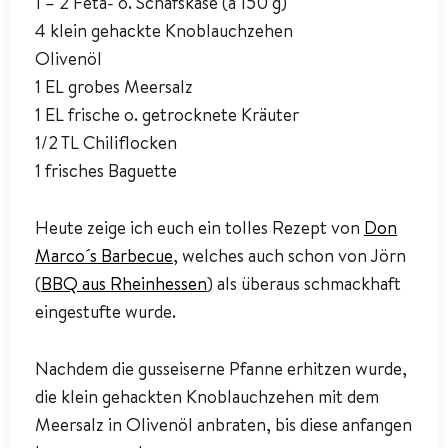
1 – 2 Feta- o. Schafskäse (à 150 g)
4 klein gehackte Knoblauchzehen
Olivenöl
1 EL grobes Meersalz
1 EL frische o. getrocknete Kräuter
1/2 TL Chiliflocken
1 frisches Baguette
Heute zeige ich euch ein tolles Rezept von
Don
Marco´s Barbecue
, welches auch schon von Jörn
(
BBQ aus Rheinhessen
) als überaus schmackhaft
eingestufte wurde.
Nachdem die gusseiserne Pfanne erhitzen wurde,
die klein gehackten Knoblauchzehen mit dem
Meersalz in Olivenöl anbraten, bis diese anfangen