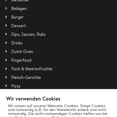
Beilagen
Burger
Dessert
Dips, Saucen, Rubs
Drinks
Dutch Oven
Fingerfood
Fisch & Meeresfrüchte
Fleisch-Gerichte
Pizza
Planke
Wir verwenden Cookies
Räuchern
Wir nutzen auf unserer Webseite Cookies. Einige Cookies
sind notwendig (z.B. für den Warenkorb) andere sind nicht
Rotisserie (Drehspieß)
notwendig. Die nicht-notwendigen Cookies helfen uns bei