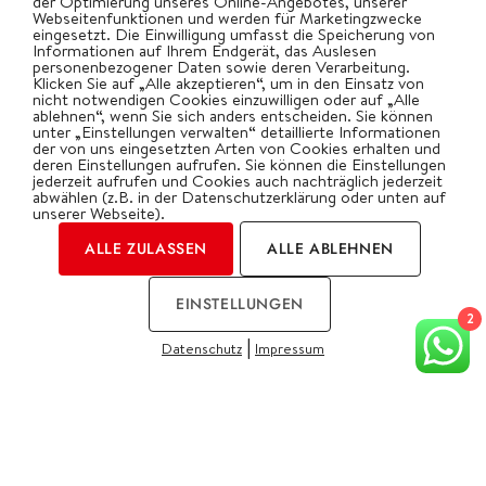
der Optimierung unseres Online-Angebotes, unserer
Salate
Webseitenfunktionen und werden für Marketingzwecke
eingesetzt. Die Einwilligung umfasst die Speicherung von
Vegetarisch
Informationen auf Ihrem Endgerät, das Auslesen
personenbezogener Daten sowie deren Verarbeitung.
Klicken Sie auf „Alle akzeptieren“, um in den Einsatz von
Wok
nicht notwendigen Cookies einzuwilligen oder auf „Alle
ablehnen“, wenn Sie sich anders entscheiden. Sie können
unter „Einstellungen verwalten“ detaillierte Informationen
der von uns eingesetzten Arten von Cookies erhalten und
bigBBQ goes Social
deren Einstellungen aufrufen. Sie können die Einstellungen
jederzeit aufrufen und Cookies auch nachträglich jederzeit
abwählen (z.B. in der Datenschutzerklärung oder unten auf
unserer Webseite).
Kategorien
ALLE ZULASSEN
ALLE ABLEHNEN
EINSTELLUNGEN
2
|
Datenschutz
Impressum
COOKIES
2026 | by Oliver Gawryluk
Impressum
Datenschutz