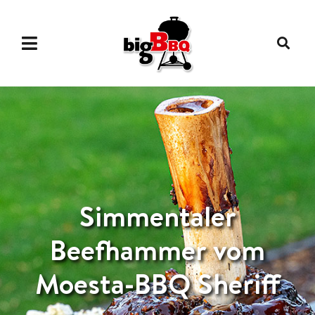
Simmentaler
Beefhammer vom
Moesta-BBQ Sheriff