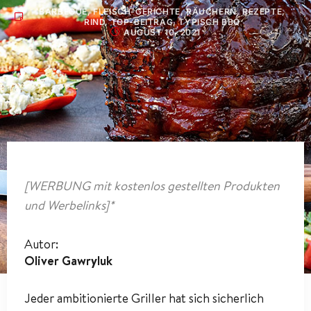
BARBECUE
,
FLEISCH-GERICHTE
,
RÄUCHERN
,
REZEPTE
,
RIND
,
TOP-BEITRAG
,
TYPISCH BBQ
AUGUST 10, 2021
[WERBUNG mit kostenlos gestellten Produkten
und Werbelinks]*
Autor:
Oliver Gawryluk
Jeder ambitionierte Griller hat sich sicherlich