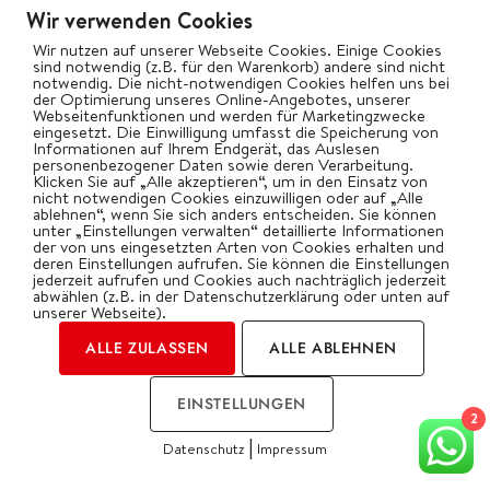
Wir verwenden Cookies
Spicy Chicken Drumsticks mit
Wir nutzen auf unserer Webseite Cookies. Einige Cookies
Alabama White Sauce vom
sind notwendig (z.B. für den Warenkorb) andere sind nicht
Weber Summit
notwendig. Die nicht-notwendigen Cookies helfen uns bei
der Optimierung unseres Online-Angebotes, unserer
20. JULI 2026
Webseitenfunktionen und werden für Marketingzwecke
eingesetzt. Die Einwilligung umfasst die Speicherung von
Informationen auf Ihrem Endgerät, das Auslesen
Lammkarree aus Balsamico-
personenbezogener Daten sowie deren Verarbeitung.
Rosmarin-Marinade vom Weber
Klicken Sie auf „Alle akzeptieren“, um in den Einsatz von
nicht notwendigen Cookies einzuwilligen oder auf „Alle
Summit
ablehnen“, wenn Sie sich anders entscheiden. Sie können
unter „Einstellungen verwalten“ detaillierte Informationen
14. JULI 2026
der von uns eingesetzten Arten von Cookies erhalten und
deren Einstellungen aufrufen. Sie können die Einstellungen
jederzeit aufrufen und Cookies auch nachträglich jederzeit
Alpenhain Back-Hirtenkäse auf
abwählen (z.B. in der Datenschutzerklärung oder unten auf
gegrillter Wassermelone
unserer Webseite).
10. JULI 2026
ALLE ZULASSEN
ALLE ABLEHNEN
Dauerhaft 20% Rabatt bei
EINSTELLUNGEN
Fleischer und der Koch
2
|
9. JULI 2026
Datenschutz
Impressum
COOKIES