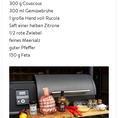
300 g Couscous
300 ml Gemüsebrühe
1 große Hand voll Rucola
Saft einer halben Zitrone
1/2 rote Zwiebel
feines Meersalz
guter Pfeffer
150 g Feta