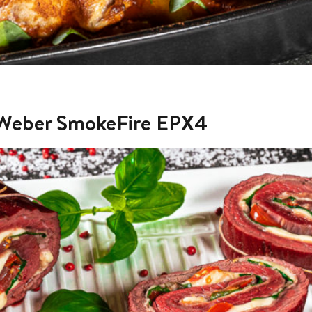
Weber SmokeFire EPX4