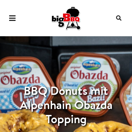
BBQ Donuts mit
Alpenhain Obazda
Topping