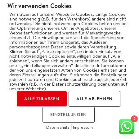
Wir verwenden Cookies
Wir nutzen auf unserer Webseite Cookies. Einige Cookies
sind notwendig (z.B. für den Warenkorb) andere sind nicht
notwendig. Die nicht-notwendigen Cookies helfen uns bei
der Optimierung unseres Online-Angebotes, unserer
Webseitenfunktionen und werden für Marketingzwecke
eingesetzt. Die Einwilligung umfasst die Speicherung von
Informationen auf Ihrem Endgerät, das Auslesen
FLEISCH-GERICHTE
GEFLÜGEL
REZEPTE
personenbezogener Daten sowie deren Verarbeitung.
Klicken Sie auf „Alle akzeptieren“, um in den Einsatz von
Hähnchen Saltimbocca u.
nicht notwendigen Cookies einzuwilligen oder auf „Alle
ablehnen“, wenn Sie sich anders entscheiden. Sie können
Tomaten-Kräuter-Risotto vom
unter „Einstellungen verwalten“ detaillierte Informationen
der von uns eingesetzten Arten von Cookies erhalten und
Rösle BLAZEFLAME
deren Einstellungen aufrufen. Sie können die Einstellungen
jederzeit aufrufen und Cookies auch nachträglich jederzeit
abwählen (z.B. in der Datenschutzerklärung oder unten auf
Die perfekte Kombination!
unserer Webseite).
ALLE ZULASSEN
ALLE ABLEHNEN
WEITERLESEN...
EINSTELLUNGEN
2
|
Datenschutz
Impressum
COOKIES