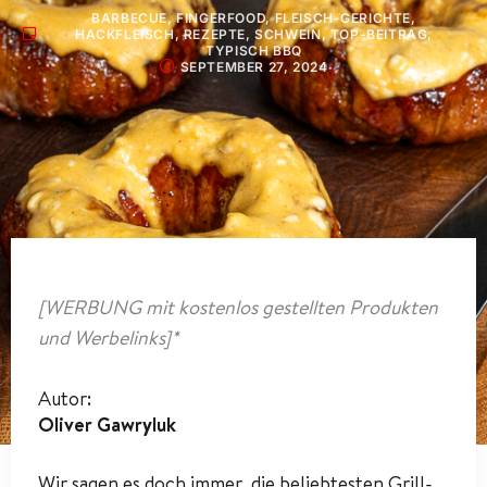
BARBECUE
,
FINGERFOOD
,
FLEISCH-GERICHTE
,
HACKFLEISCH
,
REZEPTE
,
SCHWEIN
,
TOP-BEITRAG
,
TYPISCH BBQ
SEPTEMBER 27, 2024
[WERBUNG mit kostenlos gestellten Produkten
und Werbelinks]*
Autor:
Oliver Gawryluk
Wir sagen es doch immer, die beliebtesten Grill-