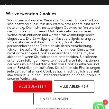
Salate
Wir verwenden Cookies
Vegetarisch
Wir nutzen auf unserer Webseite Cookies. Einige Cookies
Wok
sind notwendig (z.B. für den Warenkorb) andere sind nicht
notwendig. Die nicht-notwendigen Cookies helfen uns bei
der Optimierung unseres Online-Angebotes, unserer
Webseitenfunktionen und werden für Marketingzwecke
bigBBQ goes Social
eingesetzt. Die Einwilligung umfasst die Speicherung von
Informationen auf Ihrem Endgerät, das Auslesen
personenbezogener Daten sowie deren Verarbeitung.
Klicken Sie auf „Alle akzeptieren“, um in den Einsatz von
nicht notwendigen Cookies einzuwilligen oder auf „Alle
ablehnen“, wenn Sie sich anders entscheiden. Sie können
Kategorien
unter „Einstellungen verwalten“ detaillierte Informationen
der von uns eingesetzten Arten von Cookies erhalten und
deren Einstellungen aufrufen. Sie können die Einstellungen
jederzeit aufrufen und Cookies auch nachträglich jederzeit
abwählen (z.B. in der Datenschutzerklärung oder unten auf
unserer Webseite).
ALLE ZULASSEN
ALLE ABLEHNEN
2026 | by Oliver Gawryluk
EINSTELLUNGEN
Impressum
Datenschutz
2
|
Datenschutz
Impressum