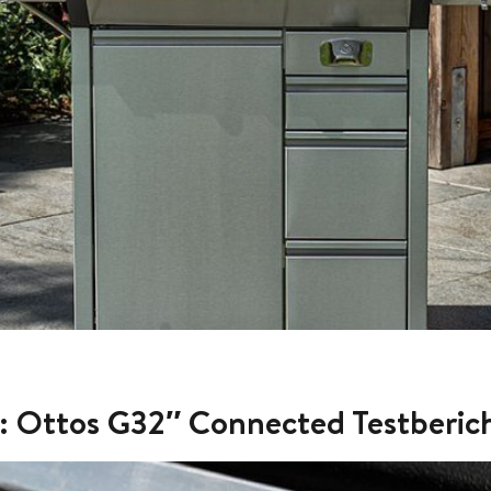
ll: Ottos G32″ Connected Testberic