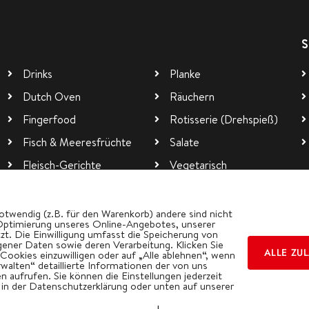
Kategorien
Kategorien
S
Drinks
Planke
Dutch Oven
Räuchern
Fingerfood
Rotisserie (Drehspieß)
Fisch & Meeresfrüchte
Salate
Fleisch-Gerichte
Vegetarisch
Pizza
Wok
otwendig (z.B. für den Warenkorb) andere sind nicht
Optimierung unseres Online-Angebotes, unserer
t. Die Einwilligung umfasst die Speicherung von
ener Daten sowie deren Verarbeitung. Klicken Sie
ALLE ZU
 Cookies einzuwilligen oder auf „Alle ablehnen“, wenn
rwalten“ detaillierte Informationen der von uns
 aufrufen. Sie können die Einstellungen jederzeit
. in der Datenschutzerklärung oder unten auf unserer