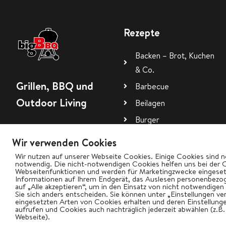
Rezepte
Backen – Brot, Kuchen
& Co.
Grillen, BBQ und
Barbecue
Outdoor Living
Beilagen
Burger
Dessert
Wir verwenden Cookies
Dips, Saucen, Rubs
Wir nutzen auf unserer Webseite Cookies. Einige Cookies sind n
notwendig. Die nicht-notwendigen Cookies helfen uns bei der 
Webseitenfunktionen und werden für Marketingzwecke eingesetz
Informationen auf Ihrem Endgerät, das Auslesen personenbezog
auf „Alle akzeptieren“, um in den Einsatz von nicht notwendigen
Sie sich anders entscheiden. Sie können unter „Einstellungen ve
eingesetzten Arten von Cookies erhalten und deren Einstellungen
aufrufen und Cookies auch nachträglich jederzeit abwählen (z.B
Webseite).