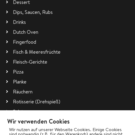
Dessert
Dips, Saucen, Rubs
Drinks
Dutch Oven
Fingerfood
Fisch & Meeresfrüchte
Fleisch-Gerichte
Pizza
Planke
Räuchern
Rotisserie (Drehspieß)
Salate
Wir verwenden Cookies
Vegetarisch
Wir nutzen auf unserer Webseite Cookies. Einige Cookies
Wok
sind notwendig (z.B. für den Warenkorb) andere sind nicht