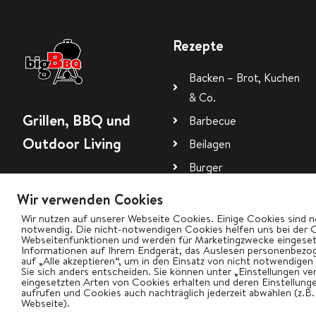
Rezepte
Backen – Brot, Kuchen
& Co.
Grillen, BBQ und
Barbecue
Outdoor Living
Beilagen
Burger
Dessert
Wir verwenden Cookies
Dips, Saucen, Rubs
Wir nutzen auf unserer Webseite Cookies. Einige Cookies sind n
notwendig. Die nicht-notwendigen Cookies helfen uns bei der 
Webseitenfunktionen und werden für Marketingzwecke eingesetz
Informationen auf Ihrem Endgerät, das Auslesen personenbezog
auf „Alle akzeptieren“, um in den Einsatz von nicht notwendigen
Sie sich anders entscheiden. Sie können unter „Einstellungen ve
eingesetzten Arten von Cookies erhalten und deren Einstellungen
aufrufen und Cookies auch nachträglich jederzeit abwählen (z.B
Webseite).