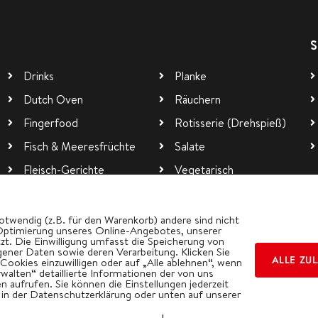
Kategorien
Kategorien
S
Drinks
Planke
Dutch Oven
Räuchern
Fingerfood
Rotisserie (Drehspieß)
Fisch & Meeresfrüchte
Salate
Fleisch-Gerichte
Vegetarisch
Pizza
Wok
otwendig (z.B. für den Warenkorb) andere sind nicht
Optimierung unseres Online-Angebotes, unserer
t. Die Einwilligung umfasst die Speicherung von
ener Daten sowie deren Verarbeitung. Klicken Sie
ALLE ZU
 Cookies einzuwilligen oder auf „Alle ablehnen“, wenn
rwalten“ detaillierte Informationen der von uns
 aufrufen. Sie können die Einstellungen jederzeit
. in der Datenschutzerklärung oder unten auf unserer