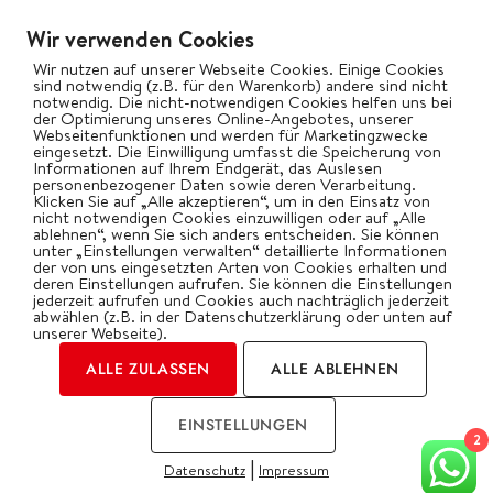
Salate
Wir verwenden Cookies
Vegetarisch
Wir nutzen auf unserer Webseite Cookies. Einige Cookies
Wok
sind notwendig (z.B. für den Warenkorb) andere sind nicht
notwendig. Die nicht-notwendigen Cookies helfen uns bei
der Optimierung unseres Online-Angebotes, unserer
Webseitenfunktionen und werden für Marketingzwecke
bigBBQ goes Social
eingesetzt. Die Einwilligung umfasst die Speicherung von
Informationen auf Ihrem Endgerät, das Auslesen
personenbezogener Daten sowie deren Verarbeitung.
Klicken Sie auf „Alle akzeptieren“, um in den Einsatz von
nicht notwendigen Cookies einzuwilligen oder auf „Alle
ablehnen“, wenn Sie sich anders entscheiden. Sie können
Kategorien
unter „Einstellungen verwalten“ detaillierte Informationen
der von uns eingesetzten Arten von Cookies erhalten und
deren Einstellungen aufrufen. Sie können die Einstellungen
jederzeit aufrufen und Cookies auch nachträglich jederzeit
abwählen (z.B. in der Datenschutzerklärung oder unten auf
unserer Webseite).
ALLE ZULASSEN
ALLE ABLEHNEN
2026 | by Oliver Gawryluk
EINSTELLUNGEN
Impressum
Datenschutz
2
|
Datenschutz
Impressum