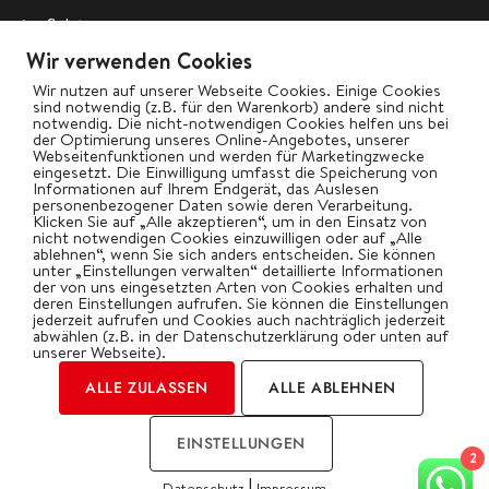
Salate
Wir verwenden Cookies
Vegetarisch
Wir nutzen auf unserer Webseite Cookies. Einige Cookies
Wok
sind notwendig (z.B. für den Warenkorb) andere sind nicht
notwendig. Die nicht-notwendigen Cookies helfen uns bei
der Optimierung unseres Online-Angebotes, unserer
Webseitenfunktionen und werden für Marketingzwecke
bigBBQ goes Social
eingesetzt. Die Einwilligung umfasst die Speicherung von
Informationen auf Ihrem Endgerät, das Auslesen
personenbezogener Daten sowie deren Verarbeitung.
Klicken Sie auf „Alle akzeptieren“, um in den Einsatz von
nicht notwendigen Cookies einzuwilligen oder auf „Alle
ablehnen“, wenn Sie sich anders entscheiden. Sie können
Kategorien
unter „Einstellungen verwalten“ detaillierte Informationen
der von uns eingesetzten Arten von Cookies erhalten und
deren Einstellungen aufrufen. Sie können die Einstellungen
jederzeit aufrufen und Cookies auch nachträglich jederzeit
abwählen (z.B. in der Datenschutzerklärung oder unten auf
unserer Webseite).
ALLE ZULASSEN
ALLE ABLEHNEN
2026 | by Oliver Gawryluk
EINSTELLUNGEN
Impressum
Datenschutz
2
|
Datenschutz
Impressum