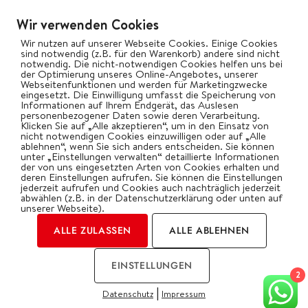
Salate
Wir verwenden Cookies
Vegetarisch
Wir nutzen auf unserer Webseite Cookies. Einige Cookies
Wok
sind notwendig (z.B. für den Warenkorb) andere sind nicht
notwendig. Die nicht-notwendigen Cookies helfen uns bei
der Optimierung unseres Online-Angebotes, unserer
Webseitenfunktionen und werden für Marketingzwecke
bigBBQ goes Social
eingesetzt. Die Einwilligung umfasst die Speicherung von
Informationen auf Ihrem Endgerät, das Auslesen
personenbezogener Daten sowie deren Verarbeitung.
Klicken Sie auf „Alle akzeptieren“, um in den Einsatz von
nicht notwendigen Cookies einzuwilligen oder auf „Alle
ablehnen“, wenn Sie sich anders entscheiden. Sie können
Kategorien
unter „Einstellungen verwalten“ detaillierte Informationen
der von uns eingesetzten Arten von Cookies erhalten und
deren Einstellungen aufrufen. Sie können die Einstellungen
jederzeit aufrufen und Cookies auch nachträglich jederzeit
abwählen (z.B. in der Datenschutzerklärung oder unten auf
unserer Webseite).
ALLE ZULASSEN
ALLE ABLEHNEN
2026 | by Oliver Gawryluk
EINSTELLUNGEN
Impressum
Datenschutz
2
|
Datenschutz
Impressum