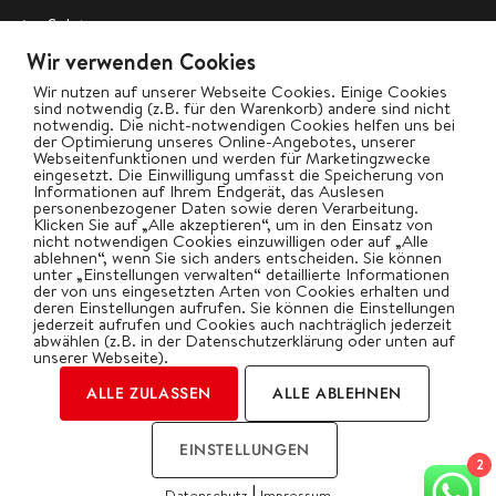
Salate
Wir verwenden Cookies
Vegetarisch
Wir nutzen auf unserer Webseite Cookies. Einige Cookies
Wok
sind notwendig (z.B. für den Warenkorb) andere sind nicht
notwendig. Die nicht-notwendigen Cookies helfen uns bei
der Optimierung unseres Online-Angebotes, unserer
Webseitenfunktionen und werden für Marketingzwecke
bigBBQ goes Social
eingesetzt. Die Einwilligung umfasst die Speicherung von
Informationen auf Ihrem Endgerät, das Auslesen
personenbezogener Daten sowie deren Verarbeitung.
Klicken Sie auf „Alle akzeptieren“, um in den Einsatz von
nicht notwendigen Cookies einzuwilligen oder auf „Alle
ablehnen“, wenn Sie sich anders entscheiden. Sie können
Kategorien
unter „Einstellungen verwalten“ detaillierte Informationen
der von uns eingesetzten Arten von Cookies erhalten und
deren Einstellungen aufrufen. Sie können die Einstellungen
jederzeit aufrufen und Cookies auch nachträglich jederzeit
abwählen (z.B. in der Datenschutzerklärung oder unten auf
unserer Webseite).
ALLE ZULASSEN
ALLE ABLEHNEN
2026 | by Oliver Gawryluk
EINSTELLUNGEN
Impressum
Datenschutz
2
|
Datenschutz
Impressum