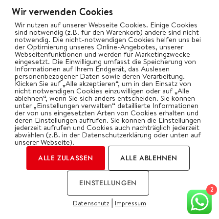
Wir verwenden Cookies
Vegetarisch
Wir nutzen auf unserer Webseite Cookies. Einige Cookies
Wok
sind notwendig (z.B. für den Warenkorb) andere sind nicht
notwendig. Die nicht-notwendigen Cookies helfen uns bei
der Optimierung unseres Online-Angebotes, unserer
Webseitenfunktionen und werden für Marketingzwecke
bigBBQ goes Social
eingesetzt. Die Einwilligung umfasst die Speicherung von
Informationen auf Ihrem Endgerät, das Auslesen
personenbezogener Daten sowie deren Verarbeitung.
Klicken Sie auf „Alle akzeptieren“, um in den Einsatz von
nicht notwendigen Cookies einzuwilligen oder auf „Alle
ablehnen“, wenn Sie sich anders entscheiden. Sie können
Kategorien
unter „Einstellungen verwalten“ detaillierte Informationen
der von uns eingesetzten Arten von Cookies erhalten und
deren Einstellungen aufrufen. Sie können die Einstellungen
jederzeit aufrufen und Cookies auch nachträglich jederzeit
abwählen (z.B. in der Datenschutzerklärung oder unten auf
unserer Webseite).
ALLE ZULASSEN
ALLE ABLEHNEN
2026 | by Oliver Gawryluk
EINSTELLUNGEN
Impressum
Datenschutz
2
|
Datenschutz
Impressum
COOKIES