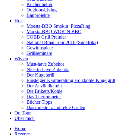
Küchenhelfer
Outdoor-Living
Bauprojekte
Hot
Moesta-BBQ Smokin‘ PizzaRing
Moesta-BBQ WOK´N BBQ
COBB Grill Premier
National Braai Tour 2016 (Südafrika)
Gewinnspiele
Grillseminare
Wissen
Must-have Zubehör
Nice-to-have Zubehör
Der Kugelgrill
Einsteiger-Kaufberatung Holzkohle-Kugelgrill
Der Anzündkamin
Die Briketts/Kohle
Das Thermometer
Bücher Tipps
Das direkte u. indirekte Grillen
On Tour
Über mich
Home
Rezepte