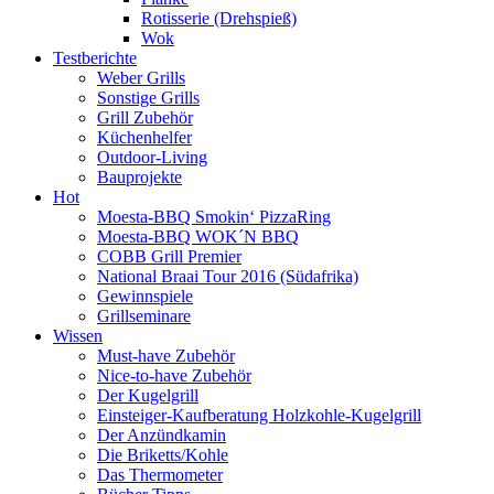
Rotisserie (Drehspieß)
Wok
Testberichte
Weber Grills
Sonstige Grills
Grill Zubehör
Küchenhelfer
Outdoor-Living
Bauprojekte
Hot
Moesta-BBQ Smokin‘ PizzaRing
Moesta-BBQ WOK´N BBQ
COBB Grill Premier
National Braai Tour 2016 (Südafrika)
Gewinnspiele
Grillseminare
Wissen
Must-have Zubehör
Nice-to-have Zubehör
Der Kugelgrill
Einsteiger-Kaufberatung Holzkohle-Kugelgrill
Der Anzündkamin
Die Briketts/Kohle
Das Thermometer