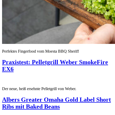
Perfektes Fingerfood vom Moesta BBQ Sheriff
Praxistest: Pelletgrill Weber SmokeFire
EX6
Der neue, heiß ersehnte Pelletgrill von Weber.
Albers Greater Omaha Gold Label Short
Ribs mit Baked Beans