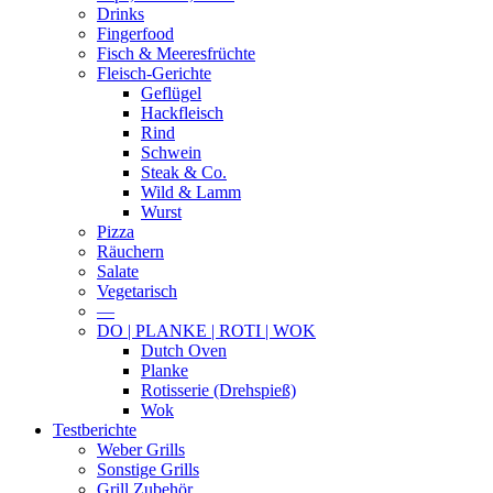
Drinks
Fingerfood
Fisch & Meeresfrüchte
Fleisch-Gerichte
Geflügel
Hackfleisch
Rind
Schwein
Steak & Co.
Wild & Lamm
Wurst
Pizza
Räuchern
Salate
Vegetarisch
—
DO | PLANKE | ROTI | WOK
Dutch Oven
Planke
Rotisserie (Drehspieß)
Wok
Testberichte
Weber Grills
Sonstige Grills
Grill Zubehör