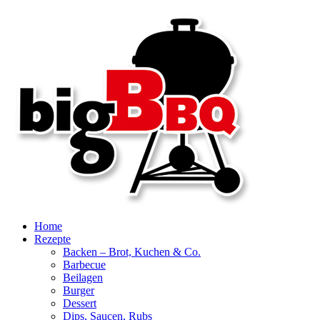
Zum
Inhalt
springen
Home
Rezepte
Backen – Brot, Kuchen & Co.
Barbecue
Beilagen
Burger
Dessert
Dips, Saucen, Rubs