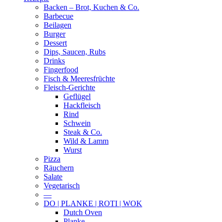
Backen – Brot, Kuchen & Co.
Barbecue
Beilagen
Burger
Dessert
Dips, Saucen, Rubs
Drinks
Fingerfood
Fisch & Meeresfrüchte
Fleisch-Gerichte
Geflügel
Hackfleisch
Rind
Schwein
Steak & Co.
Wild & Lamm
Wurst
Pizza
Räuchern
Salate
Vegetarisch
—
DO | PLANKE | ROTI | WOK
Dutch Oven
Planke