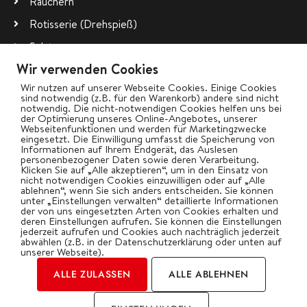
Räuchern
Rotisserie (Drehspieß)
Salate
Wir verwenden Cookies
Vegetarisch
Wir nutzen auf unserer Webseite Cookies. Einige Cookies
Wok
sind notwendig (z.B. für den Warenkorb) andere sind nicht
notwendig. Die nicht-notwendigen Cookies helfen uns bei
der Optimierung unseres Online-Angebotes, unserer
Webseitenfunktionen und werden für Marketingzwecke
bigBBQ goes Social
eingesetzt. Die Einwilligung umfasst die Speicherung von
Informationen auf Ihrem Endgerät, das Auslesen
personenbezogener Daten sowie deren Verarbeitung.
Klicken Sie auf „Alle akzeptieren“, um in den Einsatz von
nicht notwendigen Cookies einzuwilligen oder auf „Alle
ablehnen“, wenn Sie sich anders entscheiden. Sie können
Kategorien
unter „Einstellungen verwalten“ detaillierte Informationen
der von uns eingesetzten Arten von Cookies erhalten und
deren Einstellungen aufrufen. Sie können die Einstellungen
jederzeit aufrufen und Cookies auch nachträglich jederzeit
abwählen (z.B. in der Datenschutzerklärung oder unten auf
unserer Webseite).
ALLE ZULASSEN
ALLE ABLEHNEN
2026 | by Oliver Gawryluk