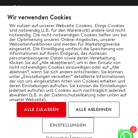
Salate
Wir verwenden Cookies
Vegetarisch
Wir nutzen auf unserer Webseite Cookies. Einige Cookies
Wok
sind notwendig (z.B. für den Warenkorb) andere sind nicht
notwendig. Die nicht-notwendigen Cookies helfen uns bei
der Optimierung unseres Online-Angebotes, unserer
Webseitenfunktionen und werden für Marketingzwecke
bigBBQ goes Social
eingesetzt. Die Einwilligung umfasst die Speicherung von
Informationen auf Ihrem Endgerät, das Auslesen
personenbezogener Daten sowie deren Verarbeitung.
Klicken Sie auf „Alle akzeptieren“, um in den Einsatz von
nicht notwendigen Cookies einzuwilligen oder auf „Alle
ablehnen“, wenn Sie sich anders entscheiden. Sie können
Kategorien
unter „Einstellungen verwalten“ detaillierte Informationen
der von uns eingesetzten Arten von Cookies erhalten und
deren Einstellungen aufrufen. Sie können die Einstellungen
jederzeit aufrufen und Cookies auch nachträglich jederzeit
abwählen (z.B. in der Datenschutzerklärung oder unten auf
unserer Webseite).
ALLE ZULASSEN
ALLE ABLEHNEN
2026 | by Oliver Gawryluk
EINSTELLUNGEN
Impressum
Datenschutz
2
|
Datenschutz
Impressum