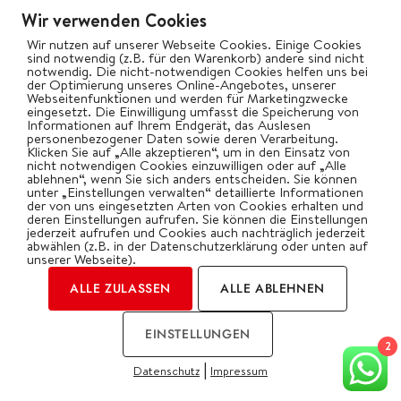
Wir verwenden Cookies
Vegetarisch
Wir nutzen auf unserer Webseite Cookies. Einige Cookies
Wok
sind notwendig (z.B. für den Warenkorb) andere sind nicht
notwendig. Die nicht-notwendigen Cookies helfen uns bei
der Optimierung unseres Online-Angebotes, unserer
Webseitenfunktionen und werden für Marketingzwecke
bigBBQ goes Social
eingesetzt. Die Einwilligung umfasst die Speicherung von
Informationen auf Ihrem Endgerät, das Auslesen
personenbezogener Daten sowie deren Verarbeitung.
Klicken Sie auf „Alle akzeptieren“, um in den Einsatz von
nicht notwendigen Cookies einzuwilligen oder auf „Alle
ablehnen“, wenn Sie sich anders entscheiden. Sie können
Kategorien
unter „Einstellungen verwalten“ detaillierte Informationen
der von uns eingesetzten Arten von Cookies erhalten und
deren Einstellungen aufrufen. Sie können die Einstellungen
jederzeit aufrufen und Cookies auch nachträglich jederzeit
abwählen (z.B. in der Datenschutzerklärung oder unten auf
unserer Webseite).
ALLE ZULASSEN
ALLE ABLEHNEN
2026 | by Oliver Gawryluk
EINSTELLUNGEN
Impressum
Datenschutz
2
|
Datenschutz
Impressum
COOKIES