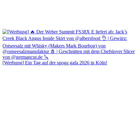
[Werbung] Ein Tag auf der spoga gafa 2026 in Köln!