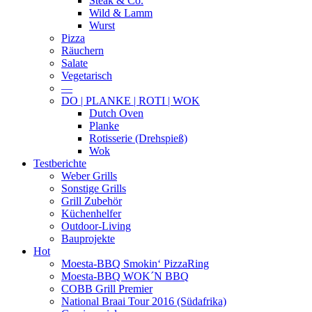
Steak & Co.
Wild & Lamm
Wurst
Pizza
Räuchern
Salate
Vegetarisch
—
DO | PLANKE | ROTI | WOK
Dutch Oven
Planke
Rotisserie (Drehspieß)
Wok
Testberichte
Weber Grills
Sonstige Grills
Grill Zubehör
Küchenhelfer
Outdoor-Living
Bauprojekte
Hot
Moesta-BBQ Smokin‘ PizzaRing
Moesta-BBQ WOK´N BBQ
COBB Grill Premier
National Braai Tour 2016 (Südafrika)