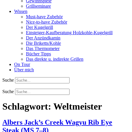
Gewinnspiele
Grillseminare
Wissen
Must-have Zubehör
Nice-to-have Zubehör
Der Kugelgrill
Einsteiger-Kaufberatung Holzkohle-Kugelgrill
Der Anzündkamin
Die Briketts/Kohle
Das Thermometer
Bücher Tipps
Das direkte u. indirekte Grillen
On Tour
Über mich
Suche
Suche
Schlagwort:
Weltmeister
Albers Jack’s Creek Wagyu Rib Eye
Steak (MS 7–8)