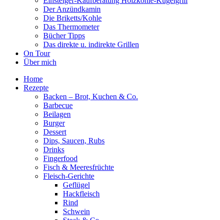
Einsteiger-Kaufberatung Holzkohle-Kugelgrill
Der Anzündkamin
Die Briketts/Kohle
Das Thermometer
Bücher Tipps
Das direkte u. indirekte Grillen
On Tour
Über mich
Home
Rezepte
Backen – Brot, Kuchen & Co.
Barbecue
Beilagen
Burger
Dessert
Dips, Saucen, Rubs
Drinks
Fingerfood
Fisch & Meeresfrüchte
Fleisch-Gerichte
Geflügel
Hackfleisch
Rind
Schwein