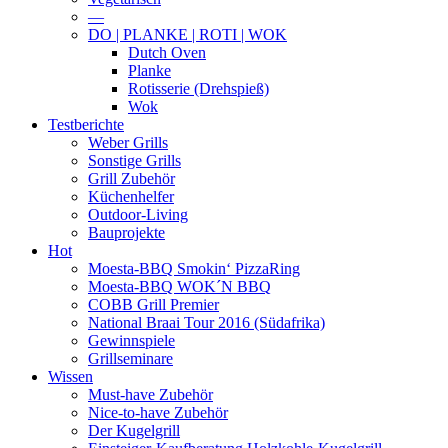
—
DO | PLANKE | ROTI | WOK
Dutch Oven
Planke
Rotisserie (Drehspieß)
Wok
Testberichte
Weber Grills
Sonstige Grills
Grill Zubehör
Küchenhelfer
Outdoor-Living
Bauprojekte
Hot
Moesta-BBQ Smokin‘ PizzaRing
Moesta-BBQ WOK´N BBQ
COBB Grill Premier
National Braai Tour 2016 (Südafrika)
Gewinnspiele
Grillseminare
Wissen
Must-have Zubehör
Nice-to-have Zubehör
Der Kugelgrill