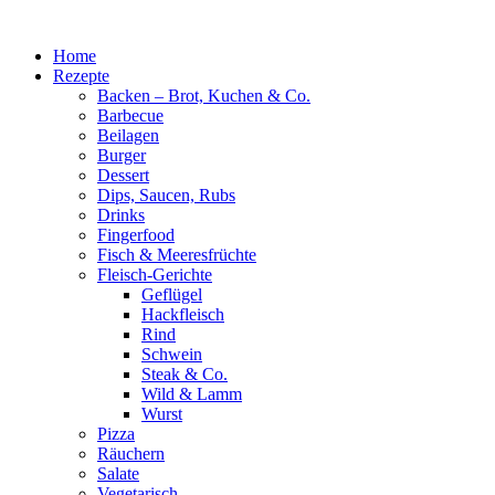
Zum
Inhalt
Home
springen
Rezepte
Backen – Brot, Kuchen & Co.
Barbecue
Beilagen
Burger
Dessert
Dips, Saucen, Rubs
Drinks
Fingerfood
Fisch & Meeresfrüchte
Fleisch-Gerichte
Geflügel
Hackfleisch
Rind
Schwein
Steak & Co.
Wild & Lamm
Wurst
Pizza
Räuchern
Salate
Vegetarisch