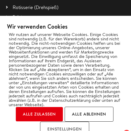
Rotisserie (Drehspieß)
Salate
Wir verwenden Cookies
Vegetarisch
Wir nutzen auf unserer Webseite Cookies. Einige Cookies
Wok
sind notwendig (z.B. für den Warenkorb) andere sind nicht
notwendig. Die nicht-notwendigen Cookies helfen uns bei
der Optimierung unseres Online-Angebotes, unserer
Webseitenfunktionen und werden für Marketingzwecke
bigBBQ goes Social
eingesetzt. Die Einwilligung umfasst die Speicherung von
Informationen auf Ihrem Endgerät, das Auslesen
personenbezogener Daten sowie deren Verarbeitung.
Klicken Sie auf „Alle akzeptieren“, um in den Einsatz von
nicht notwendigen Cookies einzuwilligen oder auf „Alle
ablehnen“, wenn Sie sich anders entscheiden. Sie können
Kategorien
unter „Einstellungen verwalten“ detaillierte Informationen
der von uns eingesetzten Arten von Cookies erhalten und
deren Einstellungen aufrufen. Sie können die Einstellungen
jederzeit aufrufen und Cookies auch nachträglich jederzeit
abwählen (z.B. in der Datenschutzerklärung oder unten auf
unserer Webseite).
ALLE ZULASSEN
ALLE ABLEHNEN
2026 | by Oliver Gawryluk
EINSTELLUNGEN
Impressum
Datenschutz