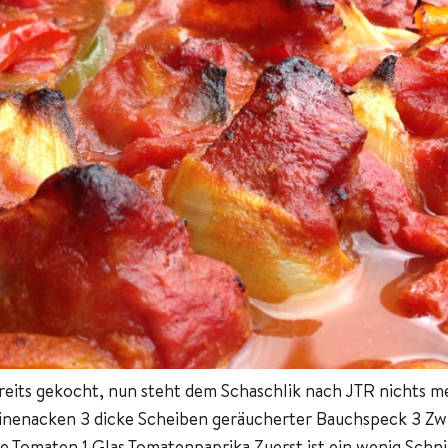
eits gekocht, nun steht dem Schaschlik nach JTR nichts m
nenacken 3 dicke Scheiben geräucherter Bauchspeck 3 Zwieb
Tomaten 1 Glas Tomatenpaprika Zuerst ist ein wenig Schnib