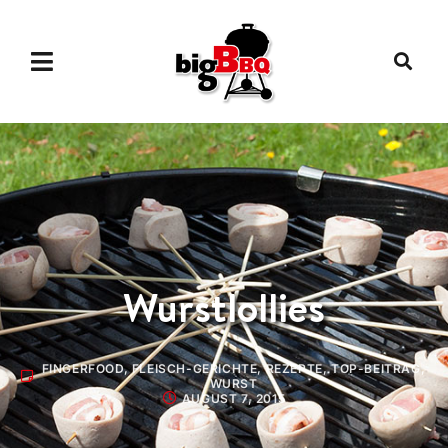
Wurstlollies
FINGERFOOD
,
FLEISCH-GERICHTE
,
REZEPTE
,
TOP-BEITRAG
,
WURST
AUGUST 7, 2015