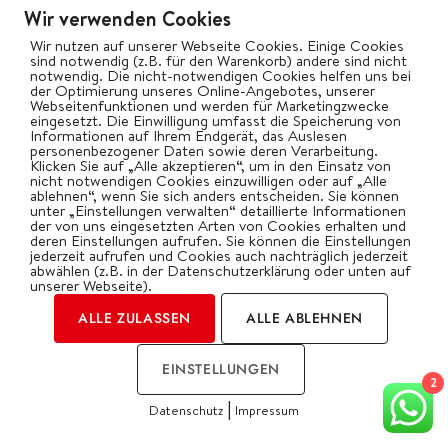
Wir verwenden Cookies
Burger
Wir nutzen auf unserer Webseite Cookies. Einige Cookies
sind notwendig (z.B. für den Warenkorb) andere sind nicht
Dessert
notwendig. Die nicht-notwendigen Cookies helfen uns bei
der Optimierung unseres Online-Angebotes, unserer
Dips, Saucen, Rubs
Webseitenfunktionen und werden für Marketingzwecke
eingesetzt. Die Einwilligung umfasst die Speicherung von
Drinks
Informationen auf Ihrem Endgerät, das Auslesen
personenbezogener Daten sowie deren Verarbeitung.
Dutch Oven
Klicken Sie auf „Alle akzeptieren“, um in den Einsatz von
nicht notwendigen Cookies einzuwilligen oder auf „Alle
Fingerfood
ablehnen“, wenn Sie sich anders entscheiden. Sie können
unter „Einstellungen verwalten“ detaillierte Informationen
der von uns eingesetzten Arten von Cookies erhalten und
Fisch & Meeresfrüchte
deren Einstellungen aufrufen. Sie können die Einstellungen
jederzeit aufrufen und Cookies auch nachträglich jederzeit
Fleisch-Gerichte
abwählen (z.B. in der Datenschutzerklärung oder unten auf
unserer Webseite).
Pizza
ALLE ZULASSEN
ALLE ABLEHNEN
Planke
Räuchern
EINSTELLUNGEN
2
Rotisserie (Drehspieß)
|
Datenschutz
Impressum
Salate
COOKIES