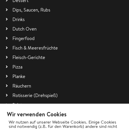
Dessert
Dips, Saucen, Rubs
Drinks
Dutch Oven
Fingerfood
Fisch & Meeresfrüchte
Fleisch-Gerichte
Pizza
Planke
Räuchern
Rotisserie (Drehspieß)
Salate
Wir verwenden Cookies
Vegetarisch
Wir nutzen auf unserer Webseite Cookies. Einige Cookies
Wok
sind notwendig (z.B. für den Warenkorb) andere sind nicht