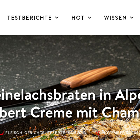
TESTBERICHTE
HOT
WISSEN
inelachsbraten in Alp
ert Creme mit Cham
FLEISCH-GERICHTE
,
REZEPTE
,
SCHWEIN
NOVEMBER 4, 202