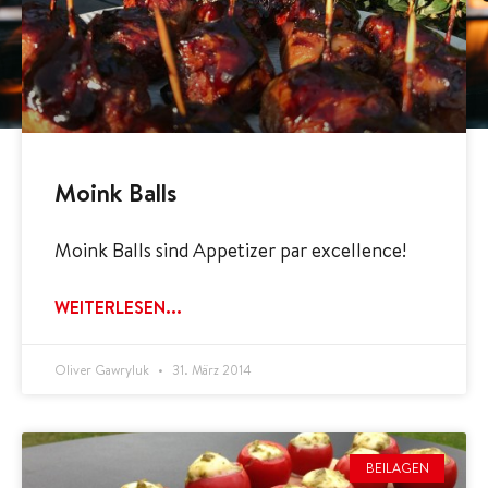
Moink Balls
Moink Balls sind Appetizer par ex­cel­lence!
WEITERLESEN...
Oliver Gawryluk
31. März 2014
BEILAGEN