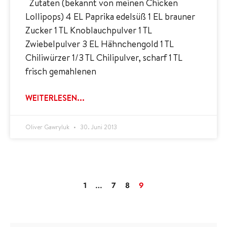
Zutaten (bekannt von meinen Chicken
Lollipops) 4 EL Paprika edelsüß 1 EL brauner
Zucker 1 TL Knoblauchpulver 1 TL
Zwiebelpulver 3 EL Hähnchengold 1 TL
Chiliwürzer 1/3 TL Chilipulver, scharf 1 TL
frisch gemahlenen
WEITERLESEN...
Oliver Gawryluk
30. Juni 2013
1
…
7
8
9