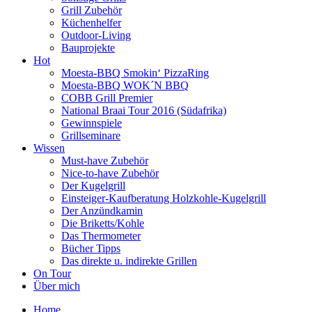
Grill Zubehör
Küchenhelfer
Outdoor-Living
Bauprojekte
Hot
Moesta-BBQ Smokin‘ PizzaRing
Moesta-BBQ WOK´N BBQ
COBB Grill Premier
National Braai Tour 2016 (Südafrika)
Gewinnspiele
Grillseminare
Wissen
Must-have Zubehör
Nice-to-have Zubehör
Der Kugelgrill
Einsteiger-Kaufberatung Holzkohle-Kugelgrill
Der Anzündkamin
Die Briketts/Kohle
Das Thermometer
Bücher Tipps
Das direkte u. indirekte Grillen
On Tour
Über mich
Home