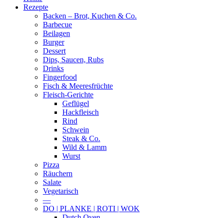
Rezepte
Backen – Brot, Kuchen & Co.
Barbecue
Beilagen
Burger
Dessert
Dips, Saucen, Rubs
Drinks
Fingerfood
Fisch & Meeresfrüchte
Fleisch-Gerichte
Geflügel
Hackfleisch
Rind
Schwein
Steak & Co.
Wild & Lamm
Wurst
Pizza
Räuchern
Salate
Vegetarisch
—
DO | PLANKE | ROTI | WOK
Dutch Oven