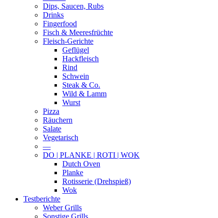
Dips, Saucen, Rubs
Drinks
Fingerfood
Fisch & Meeresfrüchte
Fleisch-Gerichte
Geflügel
Hackfleisch
Rind
Schwein
Steak & Co.
Wild & Lamm
Wurst
Pizza
Räuchern
Salate
Vegetarisch
—
DO | PLANKE | ROTI | WOK
Dutch Oven
Planke
Rotisserie (Drehspieß)
Wok
Testberichte
Weber Grills
Sonstige Grills