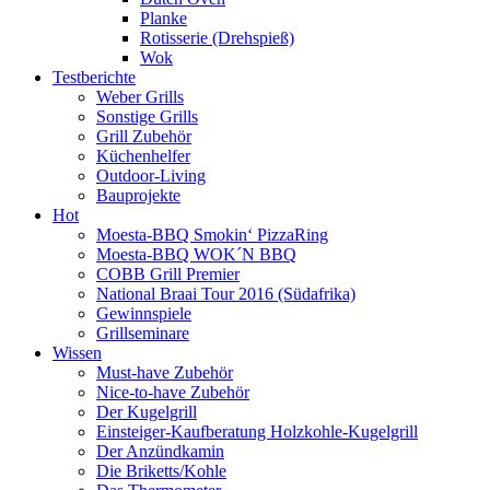
Planke
Rotisserie (Drehspieß)
Wok
Testberichte
Weber Grills
Sonstige Grills
Grill Zubehör
Küchenhelfer
Outdoor-Living
Bauprojekte
Hot
Moesta-BBQ Smokin‘ PizzaRing
Moesta-BBQ WOK´N BBQ
COBB Grill Premier
National Braai Tour 2016 (Südafrika)
Gewinnspiele
Grillseminare
Wissen
Must-have Zubehör
Nice-to-have Zubehör
Der Kugelgrill
Einsteiger-Kaufberatung Holzkohle-Kugelgrill
Der Anzündkamin
Die Briketts/Kohle