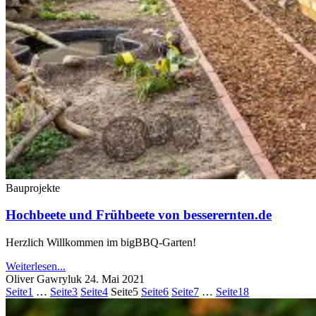
Bauprojekte
Hochbeete und Frühbeete von besserernten.de
Herzlich Willkommen im bigBBQ-Garten!
Weiterlesen...
Oliver Gawryluk
24. Mai 2021
Seite
1
…
Seite
3
Seite
4
Seite
5
Seite
6
Seite
7
…
Seite
18