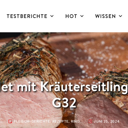
TESTBERICHTE
HOT
WISSEN
let mit Kräuterseitli
G32
FLEISCH-GERICHTE
,
REZEPTE
,
RIND
JUNI 25, 2024