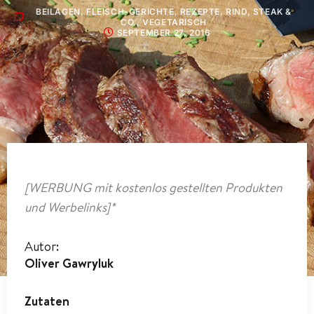
BEILAGEN
,
FLEISCH-GERICHTE
,
REZEPTE
,
RIND
,
STEAK &
CO.
,
VEGETARISCH
SEPTEMBER 27, 2016
[WERBUNG mit kostenlos gestellten Produkten
und Werbelinks]*
Autor:
Oliver Gawryluk
Zutaten