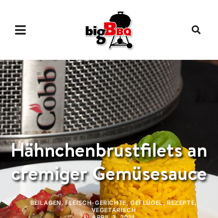
Hähnchenbrustfilets an
cremiger Gemüsesauce
BEILAGEN
,
FLEISCH-GERICHTE
,
GEFLÜGEL
,
REZEPTE
,
VEGETARISCH
APRIL 3, 2014