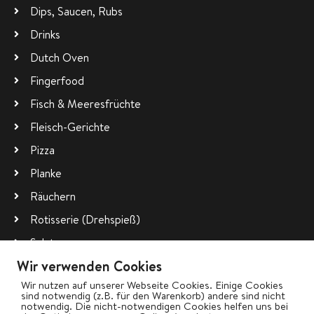
Dips, Saucen, Rubs
Drinks
Dutch Oven
Fingerfood
Fisch & Meeresfrüchte
Fleisch-Gerichte
Pizza
Planke
Räuchern
Rotisserie (Drehspieß)
Salate
Wir verwenden Cookies
Vegetarisch
Wir nutzen auf unserer Webseite Cookies. Einige Cookies
Wok
sind notwendig (z.B. für den Warenkorb) andere sind nicht
notwendig. Die nicht-notwendigen Cookies helfen uns bei