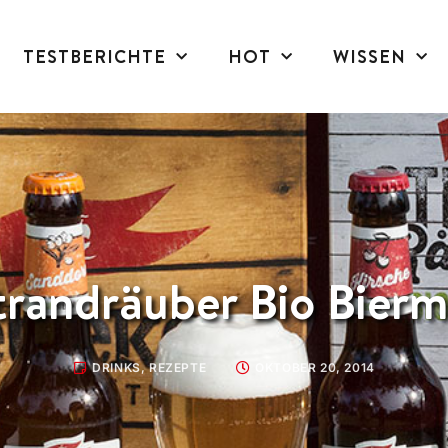
TESTBERICHTE
HOT
WISSEN
trandräuber Bio Bierm
DRINKS
,
REZEPTE
OKTOBER 20, 2014