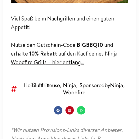
Viel Spaß beim Nachgrillen und einen guten
Appetit!
Nutze den Gutschein-Code
BIGBBQ10
und
erhalte
10% Rabatt
auf den Kauf deines
Ninja
Woodfire Grills – hier entlang…
Heißluftfritteuse
,
Ninja
,
SponsoredbyNinja
,
Woodfire
*Wir nutzen Provisions-Links diverser Anbieter.
Nach dem Anwählen dieser Links (z. B.