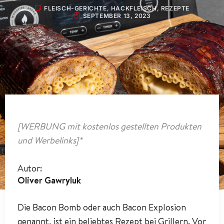
FLEISCH-GERICHTE
,
HACKFLEISCH
,
REZEPTE
SEPTEMBER 13, 2023
[WERBUNG mit kostenlos gestellten Produkten
und Werbelinks]*
Autor:
Oliver Gawryluk
Die Bacon Bomb oder auch Bacon Explosion
genannt, ist ein beliebtes Rezept bei Grillern. Vor