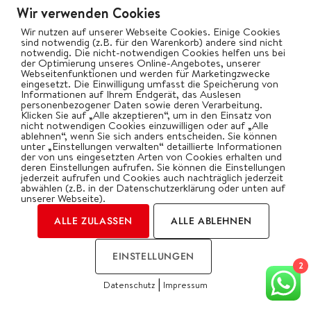
Wir verwenden Cookies
Wir nutzen auf unserer Webseite Cookies. Einige Cookies
sind notwendig (z.B. für den Warenkorb) andere sind nicht
notwendig. Die nicht-notwendigen Cookies helfen uns bei
der Optimierung unseres Online-Angebotes, unserer
Webseitenfunktionen und werden für Marketingzwecke
eingesetzt. Die Einwilligung umfasst die Speicherung von
Informationen auf Ihrem Endgerät, das Auslesen
personenbezogener Daten sowie deren Verarbeitung.
Klicken Sie auf „Alle akzeptieren“, um in den Einsatz von
nicht notwendigen Cookies einzuwilligen oder auf „Alle
ablehnen“, wenn Sie sich anders entscheiden. Sie können
unter „Einstellungen verwalten“ detaillierte Informationen
der von uns eingesetzten Arten von Cookies erhalten und
BEILAGEN
REZEPTE
deren Einstellungen aufrufen. Sie können die Einstellungen
jederzeit aufrufen und Cookies auch nachträglich jederzeit
Süßkartoffeln gefüllt mit
abwählen (z.B. in der Datenschutzerklärung oder unten auf
unserer Webseite).
Alpenhain Camembert Creme
ALLE ZULASSEN
ALLE ABLEHNEN
gerösteter Knoblauch
EINSTELLUNGEN
Ein unvergesslicher Geschmack!
2
|
Datenschutz
Impressum
WEITERLESEN...
COOKIES