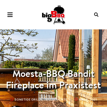
Moesta-BBQ Bandit
Fireplace im Praxistest
SONSTIGE GRILLS
,
TESTBERICHTE
MAI 6, 2021