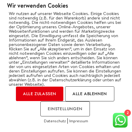
wurde, können die ersten Spezialitäten aufgelegt
Wir verwenden Cookies
werden.
Wir nutzen auf unserer Webseite Cookies. Einige Cookies
sind notwendig (z.B. für den Warenkorb) andere sind nicht
notwendig. Die nicht-notwendigen Cookies helfen uns bei
der Optimierung unseres Online-Angebotes, unserer
Webseitenfunktionen und werden für Marketingzwecke
eingesetzt. Die Einwilligung umfasst die Speicherung von
Informationen auf Ihrem Endgerät, das Auslesen
personenbezogener Daten sowie deren Verarbeitung.
Klicken Sie auf „Alle akzeptieren“, um in den Einsatz von
nicht notwendigen Cookies einzuwilligen oder auf „Alle
ablehnen“, wenn Sie sich anders entscheiden. Sie können
unter „Einstellungen verwalten“ detaillierte Informationen
der von uns eingesetzten Arten von Cookies erhalten und
deren Einstellungen aufrufen. Sie können die Einstellungen
jederzeit aufrufen und Cookies auch nachträglich jederzeit
abwählen (z.B. in der Datenschutzerklärung oder unten auf
unserer Webseite).
ALLE ZULASSEN
ALLE ABLEHNEN
EINSTELLUNGEN
Während die Nackensteaks im direkten Bereich
2
und das Baguette im indirekten Bereich gart,
|
Datenschutz
Impressum
platzieren wir die Grillwürste im mittleren
COOKIES