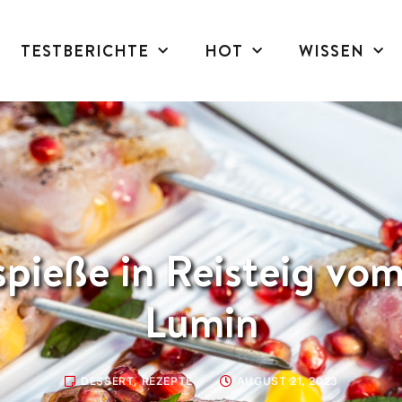
TESTBERICHTE
HOT
WISSEN
spieße in Reisteig vo
Lumin
DESSERT
,
REZEPTE
AUGUST 21, 2023