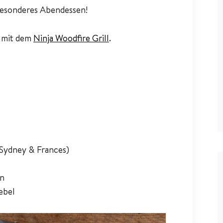
 besonderes Abendessen!
t mit dem
Ninja Woodfire Grill
.
Sydney & Frances)
ln
ebel