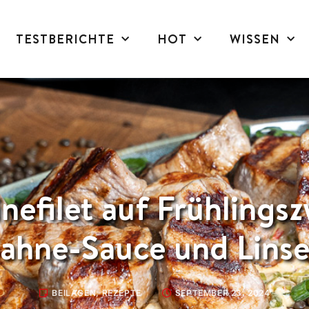
TESTBERICHTE
HOT
WISSEN
nefilet auf Frühlingsz
ahne-Sauce und Lins
BEILAGEN
,
REZEPTE
SEPTEMBER 23, 2024