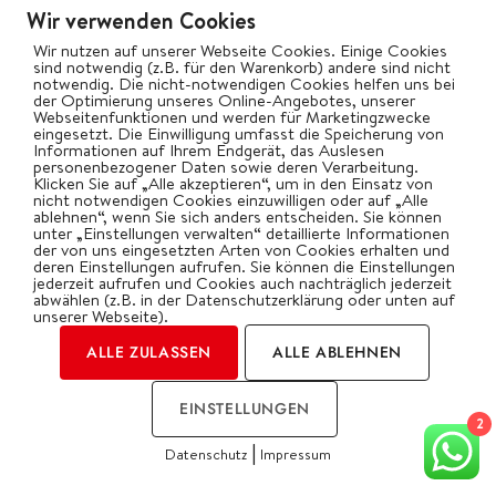
keinerlei finanzielle Nachteile.
Wir verwenden Cookies
Wir nutzen auf unserer Webseite Cookies. Einige Cookies
sind notwendig (z.B. für den Warenkorb) andere sind nicht
Schreibe einen Kommentar
notwendig. Die nicht-notwendigen Cookies helfen uns bei
der Optimierung unseres Online-Angebotes, unserer
Webseitenfunktionen und werden für Marketingzwecke
Deine E-Mail-Adresse wird nicht veröffentlicht.
eingesetzt. Die Einwilligung umfasst die Speicherung von
Informationen auf Ihrem Endgerät, das Auslesen
Erforderliche Felder sind mit
*
markiert
personenbezogener Daten sowie deren Verarbeitung.
Klicken Sie auf „Alle akzeptieren“, um in den Einsatz von
nicht notwendigen Cookies einzuwilligen oder auf „Alle
ablehnen“, wenn Sie sich anders entscheiden. Sie können
Kommentar
*
unter „Einstellungen verwalten“ detaillierte Informationen
der von uns eingesetzten Arten von Cookies erhalten und
deren Einstellungen aufrufen. Sie können die Einstellungen
jederzeit aufrufen und Cookies auch nachträglich jederzeit
abwählen (z.B. in der Datenschutzerklärung oder unten auf
unserer Webseite).
ALLE ZULASSEN
ALLE ABLEHNEN
EINSTELLUNGEN
2
|
Datenschutz
Impressum
COOKIES