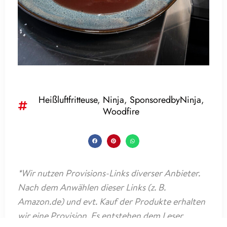
Heißluftfritteuse
,
Ninja
,
SponsoredbyNinja
,
Woodfire
*Wir nutzen Provisions-Links diverser Anbieter.
Nach dem Anwählen dieser Links (z. B.
Amazon.de) und evt. Kauf der Produkte erhalten
wir eine Provision. Es entstehen dem Leser