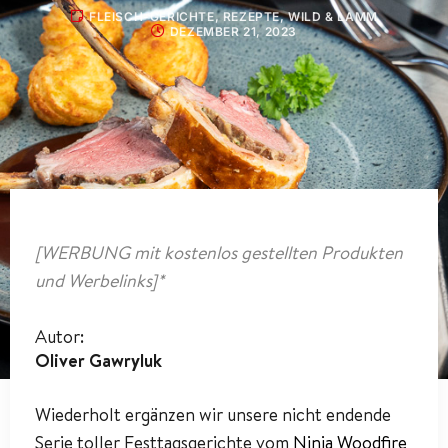
FLEISCH-GERICHTE
,
REZEPTE
,
WILD & LAMM
DEZEMBER 21, 2023
[WERBUNG mit kostenlos gestellten Produkten
und Werbelinks]*
Autor:
Oliver Gawryluk
Wiederholt ergänzen wir unsere nicht endende
Serie toller Festtagsgerichte vom
Ninja Woodfire