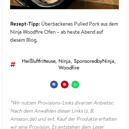
Rezept-Tipp:
Überbackenes Pulled Pork aus dem
Ninja Woodfire Ofen – ab heute Abend auf
diesem Blog.
Heißluftfritteuse
,
Ninja
,
SponsoredbyNinja
,
Woodfire
*Wir nutzen Provisions-Links diverser Anbieter.
Nach dem Anwählen dieser Links (z. B.
Amazon.de) und evt. Kauf der Produkte erhalten
wir eine Provision. Es entstehen dem Leser