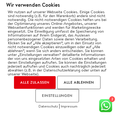
Wir verwenden Cookies
Aber damit nicht genug – lässt man eine
Wir nutzen auf unserer Webseite Cookies. Einige Cookies
Längsseite weg und verwendet nur einen Teil des
sind notwendig (z.B. für den Warenkorb) andere sind nicht
notwendig. Die nicht-notwendigen Cookies helfen uns bei
zweiteiligen Deckelbodens, entsteht der perfekte
der Optimierung unseres Online-Angebotes, unserer
Webseitenfunktionen und werden für Marketingzwecke
Windschutz bzw. eine indirekte Zone im hinteren
eingesetzt. Die Einwilligung umfasst die Speicherung von
Informationen auf Ihrem Endgerät, das Auslesen
Bereich.
personenbezogener Daten sowie deren Verarbeitung.
Klicken Sie auf „Alle akzeptieren“, um in den Einsatz von
nicht notwendigen Cookies einzuwilligen oder auf „Alle
ablehnen“, wenn Sie sich anders entscheiden. Sie können
unter „Einstellungen verwalten“ detaillierte Informationen
der von uns eingesetzten Arten von Cookies erhalten und
deren Einstellungen aufrufen. Sie können die Einstellungen
jederzeit aufrufen und Cookies auch nachträglich jederzeit
abwählen (z.B. in der Datenschutzerklärung oder unten auf
unserer Webseite).
ALLE ZULASSEN
ALLE ABLEHNEN
EINSTELLUNGEN
2
|
Datenschutz
Impressum
COOKIES