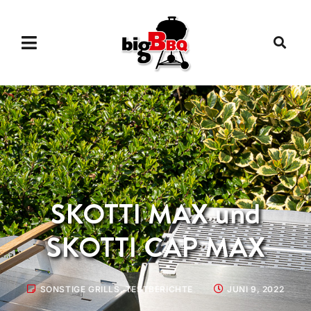
SKOTTI MAX und
SKOTTI CAP MAX
SONSTIGE GRILLS
,
TESTBERICHTE
JUNI 9, 2022