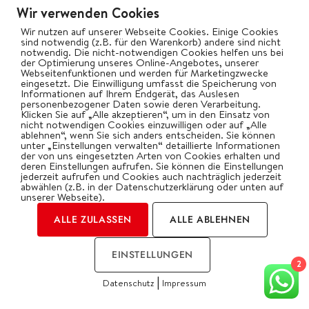
Wir verwenden Cookies
Fisch & Meeresfrüchte
Wir nutzen auf unserer Webseite Cookies. Einige Cookies
sind notwendig (z.B. für den Warenkorb) andere sind nicht
Fleisch-Gerichte
notwendig. Die nicht-notwendigen Cookies helfen uns bei
der Optimierung unseres Online-Angebotes, unserer
Pizza
Webseitenfunktionen und werden für Marketingzwecke
eingesetzt. Die Einwilligung umfasst die Speicherung von
Planke
Informationen auf Ihrem Endgerät, das Auslesen
personenbezogener Daten sowie deren Verarbeitung.
Räuchern
Klicken Sie auf „Alle akzeptieren“, um in den Einsatz von
nicht notwendigen Cookies einzuwilligen oder auf „Alle
Rotisserie (Drehspieß)
ablehnen“, wenn Sie sich anders entscheiden. Sie können
unter „Einstellungen verwalten“ detaillierte Informationen
der von uns eingesetzten Arten von Cookies erhalten und
Salate
deren Einstellungen aufrufen. Sie können die Einstellungen
jederzeit aufrufen und Cookies auch nachträglich jederzeit
Vegetarisch
abwählen (z.B. in der Datenschutzerklärung oder unten auf
unserer Webseite).
Wok
ALLE ZULASSEN
ALLE ABLEHNEN
bigBBQ goes Social
EINSTELLUNGEN
2
|
Datenschutz
Impressum
COOKIES
Kategorien