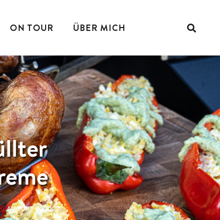
ON TOUR
ÜBER MICH
llter
creme
AUGUST 9, 2022