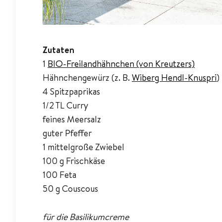
Zutaten
1
BIO-Freilandhähnchen (von Kreutzers)
Hähnchengewürz (z. B.
Wiberg Hendl-Knuspri
)
4 Spitzpaprikas
1/2 TL Curry
feines Meersalz
guter Pfeffer
1 mittelgroße Zwiebel
100 g Frischkäse
100 Feta
50 g Couscous
für die Basilikumcreme