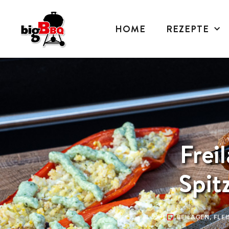
HOME
REZEPTE
Frei
Spit
BEILAGEN
,
FLE