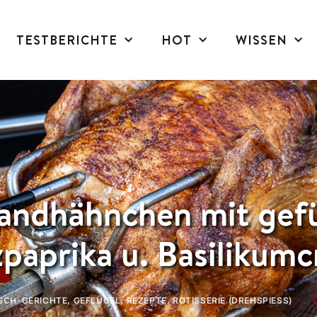
TESTBERICHTE
HOT
WISSEN
landhähnchen mit gefü
zpaprika u. Basilikum
ISCH-GERICHTE
,
GEFLÜGEL
,
REZEPTE
,
ROTISSERIE (DREHSPIESS)