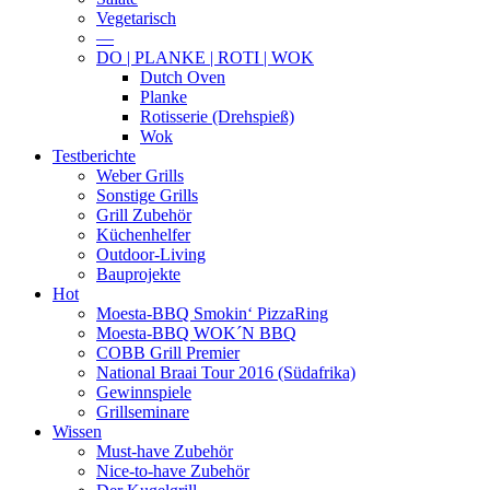
Vegetarisch
—
DO | PLANKE | ROTI | WOK
Dutch Oven
Planke
Rotisserie (Drehspieß)
Wok
Testberichte
Weber Grills
Sonstige Grills
Grill Zubehör
Küchenhelfer
Outdoor-Living
Bauprojekte
Hot
Moesta-BBQ Smokin‘ PizzaRing
Moesta-BBQ WOK´N BBQ
COBB Grill Premier
National Braai Tour 2016 (Südafrika)
Gewinnspiele
Grillseminare
Wissen
Must-have Zubehör
Nice-to-have Zubehör