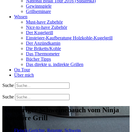
National Braai Tour 2016 (Südafrika)
Gewinnspiele
Grillseminare
Wissen
Must-have Zubehör
Nice-to-have Zubehör
Der Kugelgrill
Einsteiger-Kaufberatung Holzkohle-Kugelgrill
Der Anzündkamin
Die Briketts/Kohle
Das Thermometer
Bücher Tipps
Das direkte u. indirekte Grillen
On Tour
Über mich
Suche
Suche
Knuspriger Schweinebauch vom Ninja
Woodfire Grill
Fleisch-Gerichte
,
Rezepte
,
Schwein