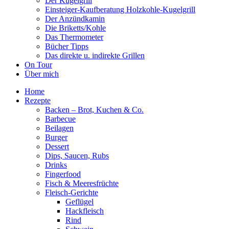
Der Kugelgrill
Einsteiger-Kaufberatung Holzkohle-Kugelgrill
Der Anzündkamin
Die Briketts/Kohle
Das Thermometer
Bücher Tipps
Das direkte u. indirekte Grillen
On Tour
Über mich
Home
Rezepte
Backen – Brot, Kuchen & Co.
Barbecue
Beilagen
Burger
Dessert
Dips, Saucen, Rubs
Drinks
Fingerfood
Fisch & Meeresfrüchte
Fleisch-Gerichte
Geflügel
Hackfleisch
Rind