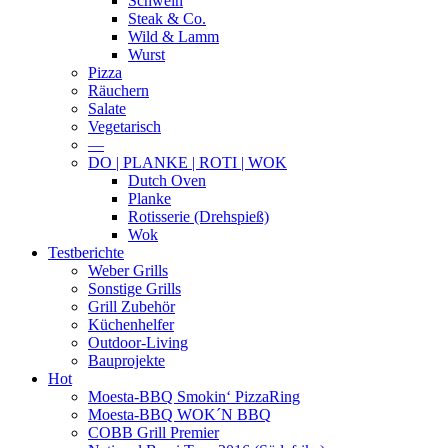
Schwein
Steak & Co.
Wild & Lamm
Wurst
Pizza
Räuchern
Salate
Vegetarisch
—
DO | PLANKE | ROTI | WOK
Dutch Oven
Planke
Rotisserie (Drehspieß)
Wok
Testberichte
Weber Grills
Sonstige Grills
Grill Zubehör
Küchenhelfer
Outdoor-Living
Bauprojekte
Hot
Moesta-BBQ Smokin‘ PizzaRing
Moesta-BBQ WOK´N BBQ
COBB Grill Premier