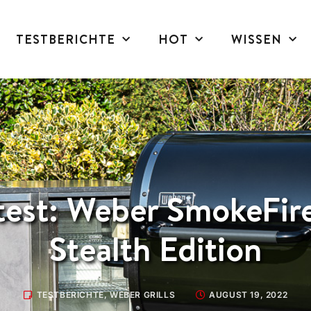
TESTBERICHTE
HOT
WISSEN
test: Weber SmokeFi
Stealth Edition
TESTBERICHTE
,
WEBER GRILLS
AUGUST 19, 2022