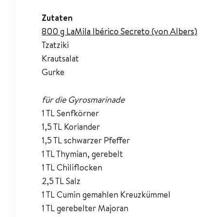
Zutaten
800 g LaMila Ibérico Secreto (von Albers)
Tzatziki
Krautsalat
Gurke
für die Gyrosmarinade
1 TL Senfkörner
1,5 TL Koriander
1,5 TL schwarzer Pfeffer
1 TL Thymian, gerebelt
1 TL Chiliflocken
2,5 TL Salz
1 TL Cumin gemahlen Kreuzkümmel
1 TL gerebelter Majoran