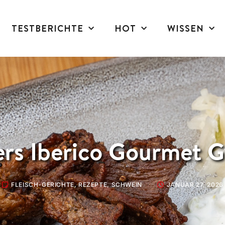
TESTBERICHTE
HOT
WISSEN
ers Iberico Gourmet G
FLEISCH-GERICHTE
,
REZEPTE
,
SCHWEIN
JANUAR 27, 2026