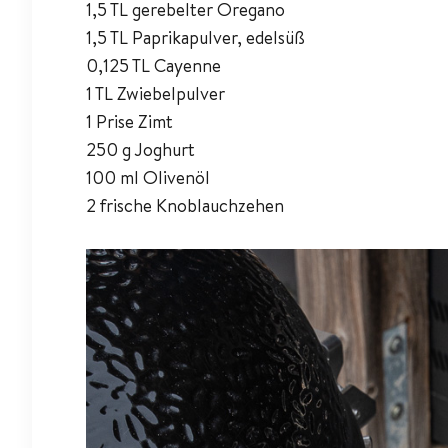
1,5 TL gerebelter Oregano
1,5 TL Paprikapulver, edelsüß
0,125 TL Cayenne
1 TL Zwiebelpulver
1 Prise Zimt
250 g Joghurt
100 ml Olivenöl
2 frische Knoblauchzehen