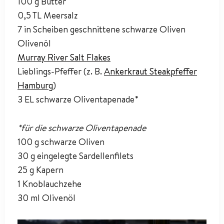
100 g Butter
0,5 TL Meersalz
7 in Scheiben geschnittene schwarze Oliven
Olivenöl
Murray River Salt Flakes
Lieblings-Pfeffer (z. B.
Ankerkraut Steakpfeffer
Hamburg
)
3 EL schwarze Oliventapenade*
*für die schwarze Oliventapenade
100 g schwarze Oliven
30 g eingelegte Sardellenfilets
25 g Kapern
1 Knoblauchzehe
30 ml Olivenöl