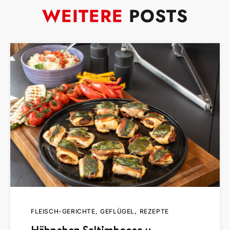
WEITERE
POSTS
FLEISCH-GERICHTE
GEFLÜGEL
REZEPTE
Hähnchen Saltimbocca u.