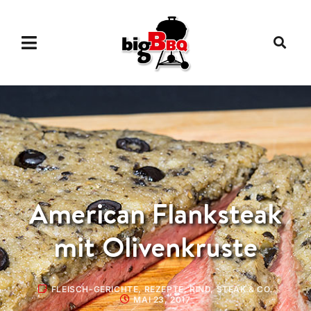
American Flanksteak
mit Olivenkruste
FLEISCH-GERICHTE
,
REZEPTE
,
RIND
,
STEAK & CO.
MAI 23, 2017