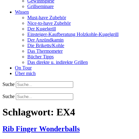
Gewinnspiele
Grillseminare
Wissen
Must-have Zubehör
Nice-to-have Zubehör
Der Kugelgrill
Einsteiger-Kaufberatung Holzkohle-Kugelgrill
Der Anzündkamin
Die Briketts/Kohle
Das Thermometer
Bücher Tipps
Das direkte u. indirekte Grillen
On Tour
Über mich
Suche
Suche
Schlagwort:
EX4
Rib Finger Wonderballs