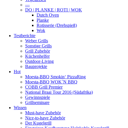
—
DO | PLANKE | ROTI | WOK
Dutch Oven
Planke
Rotisserie (Drehspieß)
Wok
Testberichte
Weber Grills
Sonstige Grills
Grill Zubehör
Küchenhelfer
Outdoor-Living
Bauprojekte
Hot
Moesta-BBQ Smokin‘ PizzaRing
Moesta-BBQ WOK´N BBQ
COBB Grill Premier
National Braai Tour 2016 (Südafrika)
Gewinnspiele
Grillseminare
Wissen
Must-have Zubehör
Nice-to-have Zubehör
Der Kugelgrill