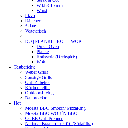
Steak & Co.
Wild & Lamm
Wurst
Pizza
Räuchern
Salate
Vegetarisch
—
DO | PLANKE | ROTI | WOK
Dutch Oven
Planke
Rotisserie (Drehspieß)
Wok
Testberichte
Weber Grills
Sonstige Grills
Grill Zubehör
Küchenhelfer
Outdoor-Living
Bauprojekte
Hot
Moesta-BBQ Smokin‘ PizzaRing
Moesta-BBQ WOK´N BBQ
COBB Grill Premier
National Braai Tour 2016 (Südafrika)