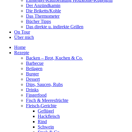
Einsteiger-Kaufberatung Holzkohle-Kugelgrill
Der Anzündkamin
Die Briketts/Kohle
Das Thermometer
Bücher Tipps
Das direkte u. indirekte Grillen
On Tour
Über mich
Home
Rezepte
Backen – Brot, Kuchen & Co.
Barbecue
Beilagen
Burger
Dessert
Dips, Saucen, Rubs
Drinks
Fingerfood
Fisch & Meeresfrüchte
Fleisch-Gerichte
Geflügel
Hackfleisch
Rind
Schwein