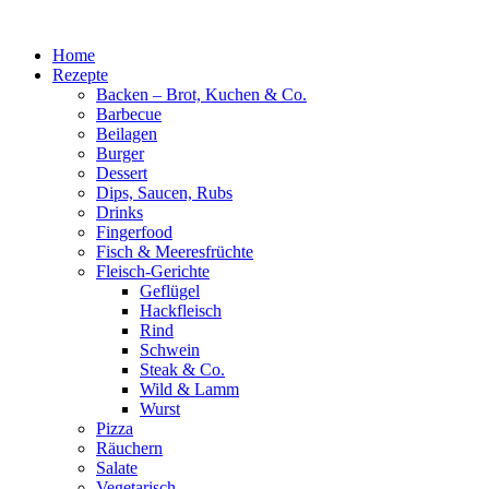
Zum
Inhalt
Home
springen
Rezepte
Backen – Brot, Kuchen & Co.
Barbecue
Beilagen
Burger
Dessert
Dips, Saucen, Rubs
Drinks
Fingerfood
Fisch & Meeresfrüchte
Fleisch-Gerichte
Geflügel
Hackfleisch
Rind
Schwein
Steak & Co.
Wild & Lamm
Wurst
Pizza
Räuchern
Salate
Vegetarisch