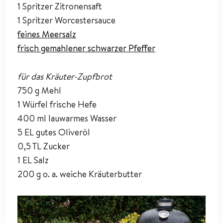
1 Spritzer Zitronensaft
1 Spritzer Worcestersauce
feines Meersalz
frisch gemahlener schwarzer Pfeffer
für das Kräuter-Zupfbrot
750 g Mehl
1 Würfel frische Hefe
400 ml lauwarmes Wasser
5 EL gutes Oliveröl
0,5 TL Zucker
1 EL Salz
200 g o. a. weiche Kräuterbutter