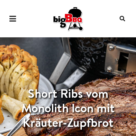
Short Ribs vom
Monolith Icon mit
Kräuter-Zupfbrot