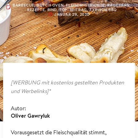
BARBECUE
,
DUTCH OVEN
,
FLEISCH-GERICHTE
,
RÄUCHERN
,
REZEPTE
,
RIND
,
TOP-BEITRAG
,
TYPISCH BBQ
JANUAR 29, 2020
[WERBUNG mit kostenlos gestellten Produkten
und Werbelinks]*
Autor:
Oliver Gawryluk
Vorausgesetzt die Fleischqualität stimmt,