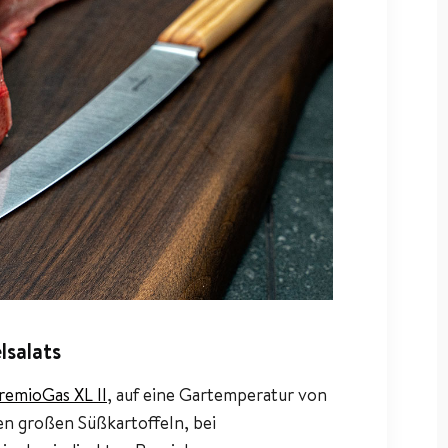
lsalats
PremioGas XL II
, auf eine Gartemperatur von
en großen Süßkartoffeln, bei