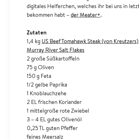
digitales Helferchen, welches ihr bei uns in let
bekommen habt –
der Meater+
.
Zutaten
1,4 kg
US Beef Tomahawk Steak (von Kreutzers)
Murray River Salt Flakes
2 große Süßkartoffeln
75 g Oliven
150 g Feta
1/2 gelbe Paprika
1 Knoblauchzehe
2 EL frischen Koriander
1 mittelgroße rote Zwiebel
3 – 4 EL gutes Olivenöl
0,25 TL guten Pfeffer
feines Meersalz