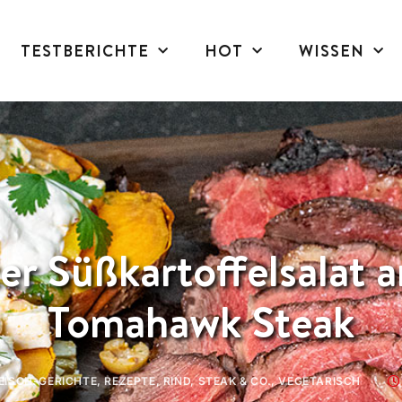
TESTBERICHTE
HOT
WISSEN
ter Süßkartoffelsalat 
Tomahawk Steak
EISCH-GERICHTE
,
REZEPTE
,
RIND
,
STEAK & CO.
,
VEGETARISCH