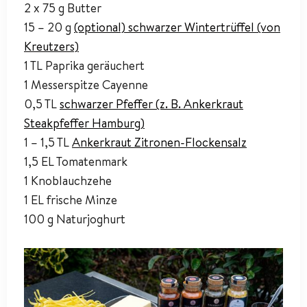
2 x 75 g Butter
15 – 20 g
(optional) schwarzer Wintertrüffel (von
Kreutzers)
1 TL Paprika geräuchert
1 Messerspitze Cayenne
0,5 TL
schwarzer Pfeffer (z. B. Ankerkraut
Steakpfeffer Hamburg)
1 – 1,5 TL
Ankerkraut Zitronen-Flockensalz
1,5 EL Tomatenmark
1 Knoblauchzehe
1 EL frische Minze
100 g Naturjoghurt