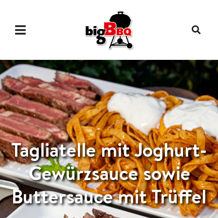
Tagliatelle mit Joghurt-
Gewürzsauce sowie
Buttersauce mit Trüffel