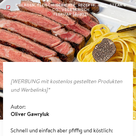
BEILAGEN
,
FLEISCH-GERICHTE
,
REZEPTE
,
RIND
,
STEAK &
CO.
,
VEGETARISCH
FEBRUAR 14, 2021
[WERBUNG mit kostenlos gestellten Produkten
und Werbelinks]*
Autor:
Oliver Gawryluk
Schnell und einfach aber pfiffig und köstlich: