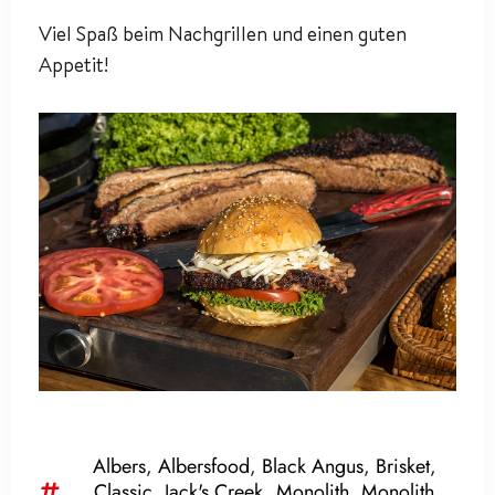
Viel Spaß beim Nachgrillen und einen guten
Appetit!
Albers
,
Albersfood
,
Black Angus
,
Brisket
,
Classic
,
Jack's Creek
,
Monolith
,
Monolith