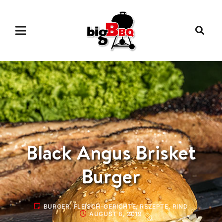
Black Angus Brisket
Burger
BURGER
,
FLEISCH-GERICHTE
,
REZEPTE
,
RIND
AUGUST 8, 2019