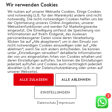
Wir verwenden Cookies
Wir nutzen auf unserer Webseite Cookies. Einige Cookies
sind notwendig (z.B. für den Warenkorb) andere sind nicht
notwendig. Die nicht-notwendigen Cookies helfen uns bei
der Optimierung unseres Online-Angebotes, unserer
Webseitenfunktionen und werden für Marketingzwecke
eingesetzt. Die Einwilligung umfasst die Speicherung von
Informationen auf Ihrem Endgerät, das Auslesen
personenbezogener Daten sowie deren Verarbeitung.
Klicken Sie auf „Alle akzeptieren“, um in den Einsatz von
nicht notwendigen Cookies einzuwilligen oder auf „Alle
ablehnen“, wenn Sie sich anders entscheiden. Sie können
unter „Einstellungen verwalten“ detaillierte Informationen
der von uns eingesetzten Arten von Cookies erhalten und
BEILAGEN
REZEPTE
deren Einstellungen aufrufen. Sie können die Einstellungen
jederzeit aufrufen und Cookies auch nachträglich jederzeit
Süßkartoffeln gefüllt mit
abwählen (z.B. in der Datenschutzerklärung oder unten auf
Alpenhain Camembert Creme
unserer Webseite).
gerösteter Knoblauch
ALLE ZULASSEN
ALLE ABLEHNEN
Ein unvergesslicher Geschmack!
EINSTELLUNGEN
2
|
Datenschutz
Impressum
WEITERLESEN...
COOKIES